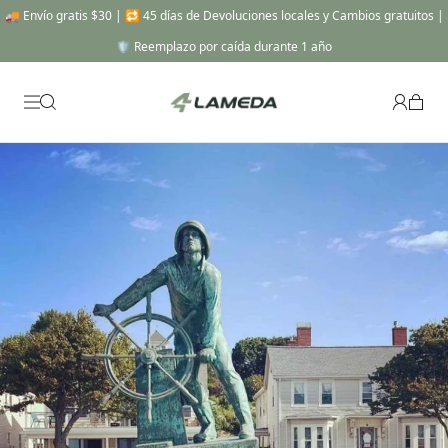
🎯 EL SISTEMA COMPLETO -20% DE DESCUENTO: Se aplica automáticamente al
añadir una parte superior, una parte inferior y un accesorio a tu Carrito!