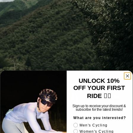
UNLOCK 10%
OFF YOUR FIRST
RIDE 🚴‍♂️
Sign up to receive your discount &
subscribe for the latest trends!
What are you interested?
Men's Cycling
Women's Cycling