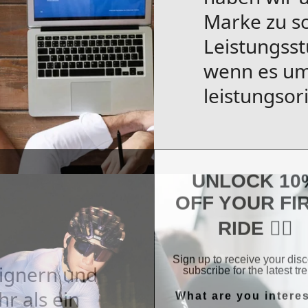
Marke zu sc
Leistungss
wenn es um
leistungsor
UNLOCK 10
OFF YOUR FI
RIDE 🚴‍♂️
Sign up to receive your dis
subscribe for the latest tr
ignern und
What are you intere
r als ein