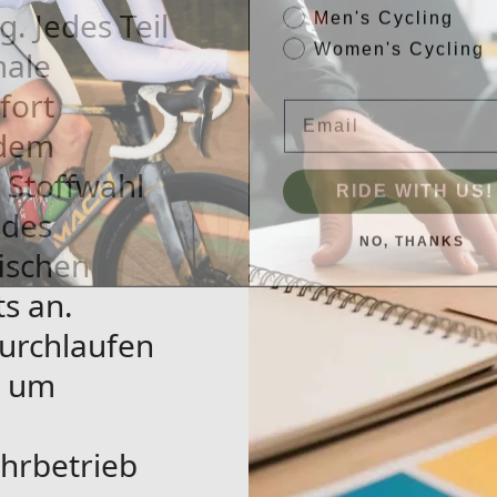
Men's Cycling
. Jedes Teil
Women's Cycling
male
Email
fort
edem
r Stoffwahl
RIDE WITH US!
edes
NO, THANKS
fischen
s an.
durchlaufen
, um
hrbetrieb