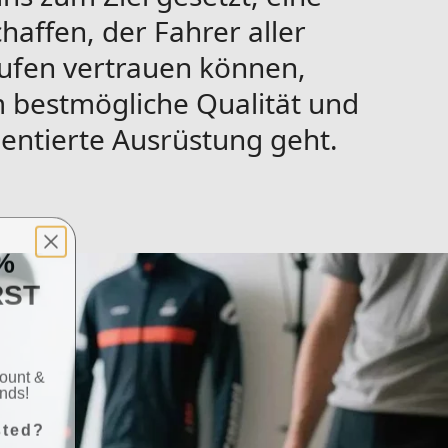
haffen, der Fahrer aller
tufen vertrauen können,
 bestmögliche Qualität und
ientierte Ausrüstung geht.
%
RST
count &
ends!
sted?